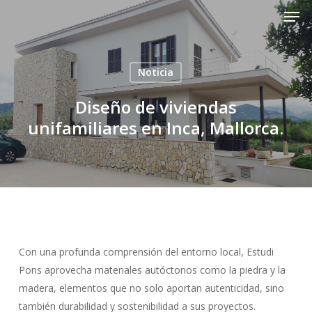
Men
Skip
to
Close
main
Menu
content
Noticia
Diseño de viviendas
unifamiliares en Inca, Mallorca.
Con una profunda comprensión del entorno local, Estudi
Pons aprovecha materiales autóctonos como la piedra y la
madera, elementos que no solo aportan autenticidad, sino
también durabilidad y sostenibilidad a sus proyectos.